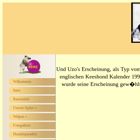
Und Uzo's Erscheinung, als Typ vom
englischen Keeshond Kalender 1999 
Wilkommen
wurde seine Erscheinung gew�hlt 
Intro
Rasseninfo
Unsere Spitze »
Welpen »
Fotogallerie
Hundenparadies